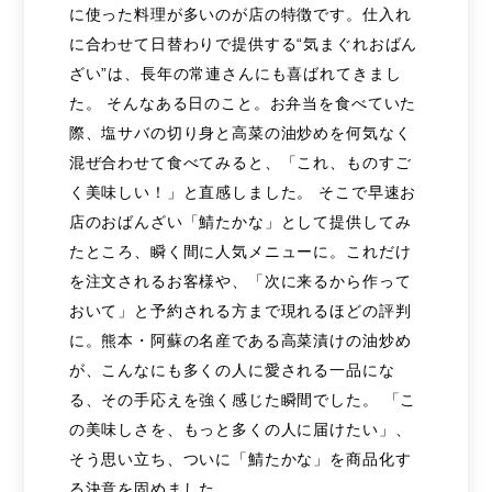
に使った料理が多いのが店の特徴です。仕入れ
に合わせて日替わりで提供する“気まぐれおばん
ざい”は、長年の常連さんにも喜ばれてきまし
た。 そんなある日のこと。お弁当を食べていた
際、塩サバの切り身と高菜の油炒めを何気なく
混ぜ合わせて食べてみると、「これ、ものすご
く美味しい！」と直感しました。 そこで早速お
店のおばんざい「鯖たかな」として提供してみ
たところ、瞬く間に人気メニューに。これだけ
を注文されるお客様や、「次に来るから作って
おいて」と予約される方まで現れるほどの評判
に。熊本・阿蘇の名産である高菜漬けの油炒め
が、こんなにも多くの人に愛される一品にな
る、その手応えを強く感じた瞬間でした。 「こ
の美味しさを、もっと多くの人に届けたい」、
そう思い立ち、ついに「鯖たかな」を商品化す
る決意を固めました。