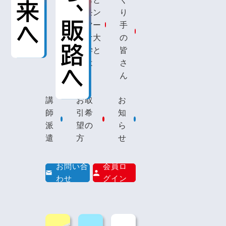
モン
り
マー
手
ケ大
の
学と
皆
は
さ
ん
講
お取
お
師
引希
知
派
望の
ら
遣
方
せ
お問い合
会員ロ
わせ
グイン