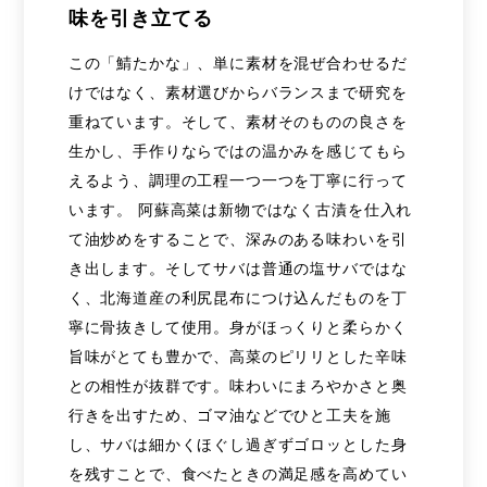
味を引き立てる
この「鯖たかな」、単に素材を混ぜ合わせるだ
けではなく、素材選びからバランスまで研究を
重ねています。そして、素材そのものの良さを
生かし、手作りならではの温かみを感じてもら
えるよう、調理の工程一つ一つを丁寧に行って
います。 阿蘇高菜は新物ではなく古漬を仕入れ
て油炒めをすることで、深みのある味わいを引
き出します。そしてサバは普通の塩サバではな
く、北海道産の利尻昆布につけ込んだものを丁
寧に骨抜きして使用。身がほっくりと柔らかく
旨味がとても豊かで、高菜のピリリとした辛味
との相性が抜群です。味わいにまろやかさと奥
行きを出すため、ゴマ油などでひと工夫を施
し、サバは細かくほぐし過ぎずゴロッとした身
を残すことで、食べたときの満足感を高めてい