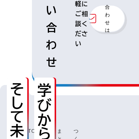
軽に
合
い
ご相
わ
せ
談く
合
は
ださ
こ
わ
い
ち
ら
せ
TOP
くま
つ
もと
く