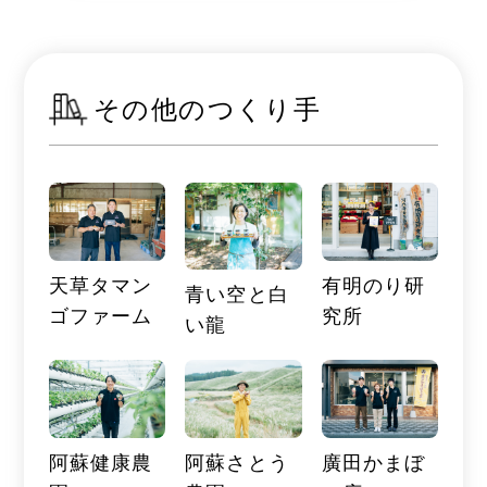
その他のつくり手
天草タマン
有明のり研
青い空と白
ゴファーム
究所
い龍
阿蘇健康農
阿蘇さとう
廣田かまぼ