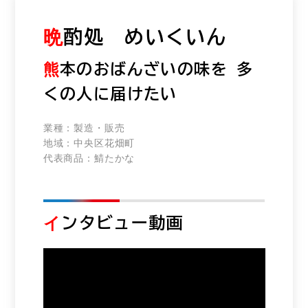
晩
酌処 めいくいん
熊
本のおばんざいの味を 多
くの人に届けたい
業種：
製造・販売
地域：
中央区花畑町
代表商品：
鯖たかな
イ
ンタビュー動画