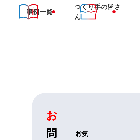
つくり手の皆さ
事例一覧
ん
お
お
問
問
お気
い