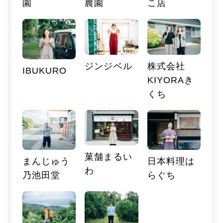
園
農園
こ店
ジンジベル
株式会社
IBUKURO
KIYORAき
くち
菓舗まるい
まんじゅう
日本料理は
わ
乃池田堂
らぐち