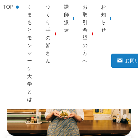
TOP
く
つ
講
お
お
ま
く
師
取
知
も
り
派
引
ら
と
手
遣
希
せ
モ
の
望
TOP
>
つくり手一覧
> 晩酌処 めいくいん
ン
皆
の
マ
さ
方
お問
ー
ん
へ
ケ
大
学
と
は