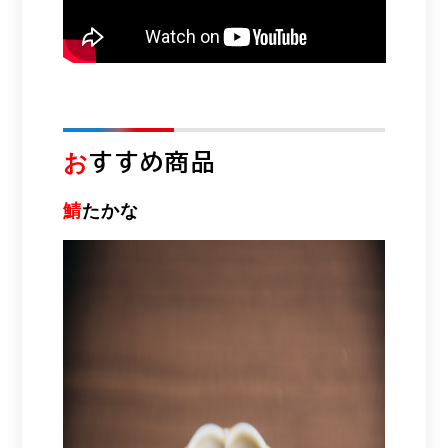
お
すすめ商品
鯖
たかな