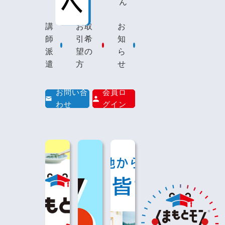
ん
講
お取
お
師
引希
知
派
望の
ら
遣
方
せ
お問い合
会員ロ
わせ
グイン