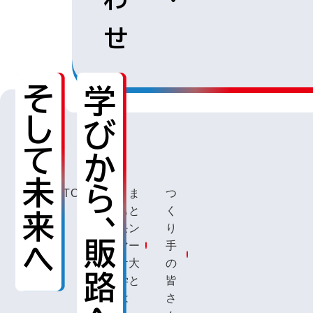
ち
ら
せ
TOP
くま
つ
もと
く
モン
り
マー
手
ケ大
の
学と
皆
は
さ