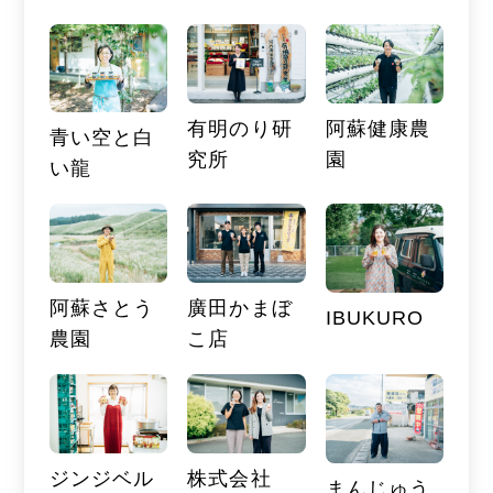
有明のり研
阿蘇健康農
青い空と白
究所
園
い龍
阿蘇さとう
廣田かまぼ
IBUKURO
農園
こ店
ジンジベル
株式会社
まんじゅう