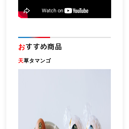
お
すすめ商品
天
草タマンゴ