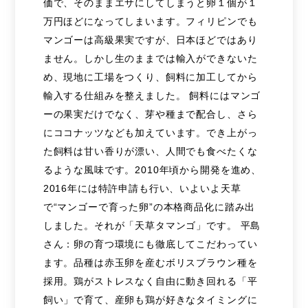
価で、そのままエサにしてしまうと卵１個が１
万円ほどになってしまいます。フィリピンでも
マンゴーは高級果実ですが、日本ほどではあり
ません。しかし生のままでは輸入ができないた
め、現地に工場をつくり、飼料に加工してから
輸入する仕組みを整えました。 飼料にはマンゴ
ーの果実だけでなく、芽や種まで配合し、さら
にココナッツなども加えています。でき上がっ
た飼料は甘い香りが漂い、人間でも食べたくな
るような風味です。2010年頃から開発を進め、
2016年には特許申請も行い、いよいよ天草
で“マンゴーで育った卵”の本格商品化に踏み出
しました。それが「天草タマンゴ」です。 平島
さん：卵の育つ環境にも徹底してこだわってい
ます。品種は赤玉卵を産むボリスブラウン種を
採用。鶏がストレスなく自由に動き回れる「平
飼い」で育て、産卵も鶏が好きなタイミングに