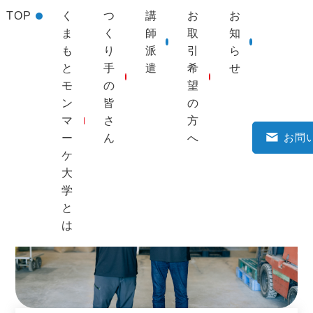
TOP
く
つ
講
お
お
ま
く
師
取
知
も
り
派
引
ら
と
手
遣
希
せ
モ
の
望
TOP
>
つくり手一覧
> 天草タマンゴファーム
ン
皆
の
マ
さ
方
お問
ー
ん
へ
ケ
大
学
と
は