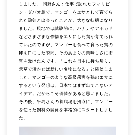
しました。 岡野さん：仕事で訪れたフィリピ
ン・ダバオ島で、マンゴーをエサとして育てら
れた鶏卵と出会ったことが、大きな転機になり
ました。現地では試験的に、バナナやアボカド
などさまざまな作物をエサにした鶏が育てられ
ていたのですが、マンゴーを食べて育った鶏の
卵を口にした瞬間、そのあまりの美味しさに衝
撃を受けたんです。「これを日本に持ち帰り、
天草で活かせば新しい名物になる」と確信しま
した。マンゴーのような高級果実を鶏のエサに
するという発想は、日本ではまず出てこないア
イデア。だからこそ価値があると思いました。
その後、平島さんの養鶏場を拠点に、マンゴー
を使った飼料の開発を本格的にスタートしまし
た。