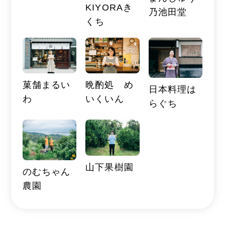
KIYORAき
乃池田堂
くち
菓舗まるい
晩酌処 め
日本料理は
わ
いくいん
らぐち
山下果樹園
のむちゃん
農園