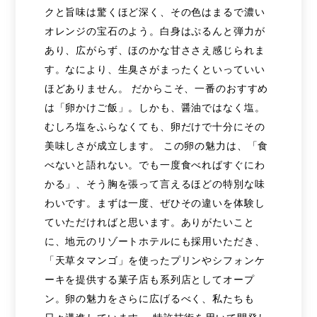
クと旨味は驚くほど深く、その色はまるで濃い
オレンジの宝石のよう。白身はぷるんと弾力が
あり、広がらず、ほのかな甘ささえ感じられま
す。なにより、生臭さがまったくといっていい
ほどありません。 だからこそ、一番のおすすめ
は「卵かけご飯」。しかも、醤油ではなく塩。
むしろ塩をふらなくても、卵だけで十分にその
美味しさが成立します。 この卵の魅力は、「食
べないと語れない。でも一度食べればすぐにわ
かる」、そう胸を張って言えるほどの特別な味
わいです。まずは一度、ぜひその違いを体験し
ていただければと思います。ありがたいこと
に、地元のリゾートホテルにも採用いただき、
「天草タマンゴ」を使ったプリンやシフォンケ
ーキを提供する菓子店も系列店としてオープ
ン。卵の魅力をさらに広げるべく、私たちも