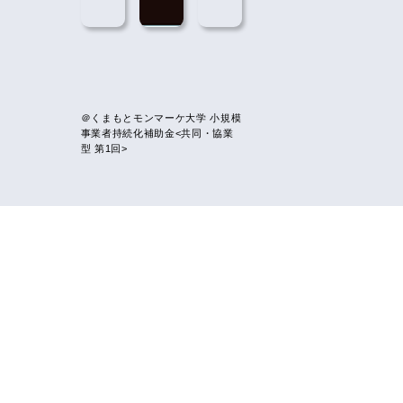
＠くまもとモンマーケ大学
小規模
事業者持続化補助金<共同・協業
型 第1回>