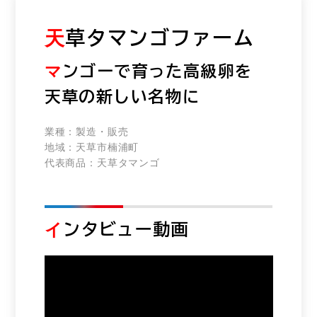
天
草タマンゴファーム
マ
ンゴーで育った高級卵を
天草の新しい名物に
業種：
製造・販売
地域：
天草市楠浦町
代表商品：
天草タマンゴ
イ
ンタビュー動画