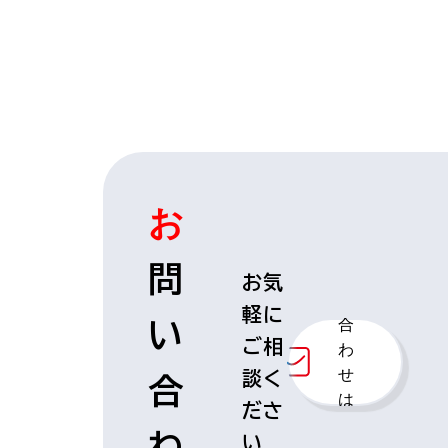
お
お
問
問
お気
い
軽に
合
い
ご相
わ
せ
談く
合
は
ださ
こ
わ
い